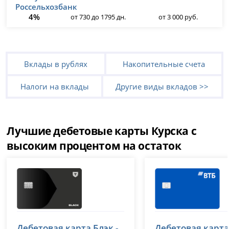
4%
от 730 до 1795 дн.
от 3 000 руб.
Вклады в рублях
Накопительные счета
Налоги на вклады
Другие виды вкладов >>
Лучшие дебетовые карты Курска с
высоким процентом на остаток
Т-Банк (Тинькофф)
ВТБ
Дебетовая карта Блэк -
Дебетовая карта
лицензия № 2673
лицензия № 1000