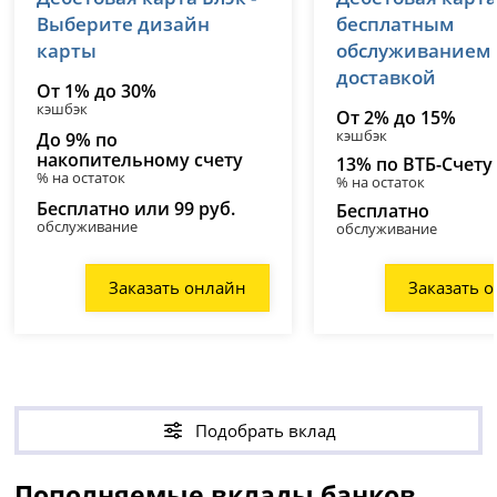
Выберите дизайн
бесплатным
карты
обслуживанием
доставкой
От 1% до 30%
кэшбэк
От 2% до 15%
кэшбэк
До 9% по
накопительному счету
13% по ВТБ-Счету
% на остаток
% на остаток
Бесплатно или 99 руб.
Бесплатно
обслуживание
обслуживание
Заказать онлайн
Заказать 
Подобрать вклад
Пополняемые вклады банков