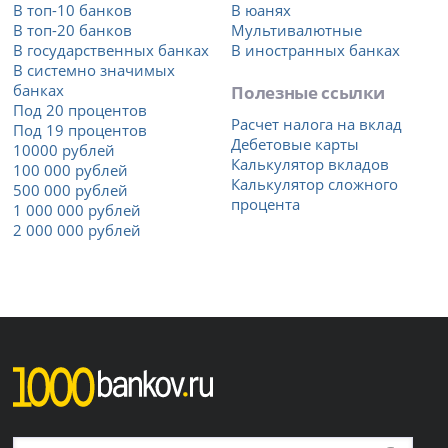
В топ-10 банков
В юанях
В топ-20 банков
Мультивалютные
В государственных банках
В иностранных банках
В системно значимых
банках
Полезные ссылки
Под 20 процентов
Расчет налога на вклад
Под 19 процентов
Дебетовые карты
10000 рублей
Калькулятор вкладов
100 000 рублей
Калькулятор сложного
500 000 рублей
процента
1 000 000 рублей
2 000 000 рублей