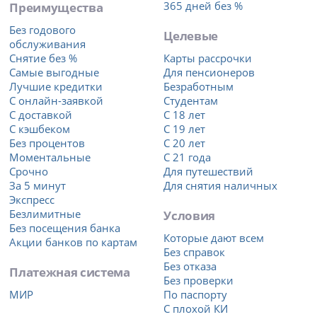
Преимущества
365 дней без %
Без годового
Целевые
обслуживания
Снятие без %
Карты рассрочки
Самые выгодные
Для пенсионеров
Лучшие кредитки
Безработным
С онлайн-заявкой
Студентам
С доставкой
С 18 лет
С кэшбеком
С 19 лет
Без процентов
С 20 лет
Моментальные
С 21 года
Срочно
Для путешествий
За 5 минут
Для снятия наличных
Экспресс
Безлимитные
Условия
Без посещения банка
Которые дают всем
Акции банков по картам
Без справок
Без отказа
Платежная система
Без проверки
МИР
По паспорту
С плохой КИ