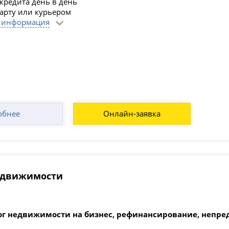
кредита день в день
карту или курьером
 информация
обнее
Онлайн-заявка
недвижимости
ог недвижимости на бизнес, рефинансирование, непре