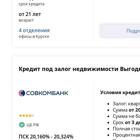
срок кредита
от 21 лет
возраст
4 отделения
Подр
офисы в Курске
Кредит под залог недвижимости Выго
Условия креди
Залог: квар
Сумма
от 2
Сумма не б
Срок
от 3 д
ЦБ РФ
Полная сто
Процентная
ПСК 20,160% - 20,324%