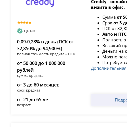
Creddy - онлайн
визита в офис.
Сумма
от 5
Срок
от 3 
ПСК от 32,
ЦБ РФ
Авто и ПТС
Полностью
0,09-0,28% в день (ПСК от
Высокий пр
32,850% до 94,900%)
Деньги на 
полная стоимость кредита – ПСК
Можно пога
Потребуетс
от 50 000 до 1 000 000
Дополнительная
рублей
сумма кредита
от 3 до 60 месяцев
срок кредита
от 21 до 65 лет
Подр
возраст