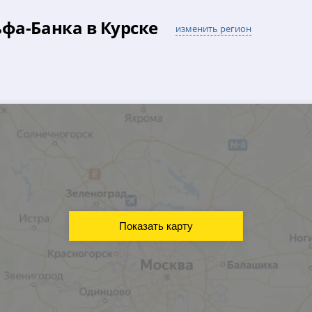
фа-Банка в Курске
изменить регион
Показать карту