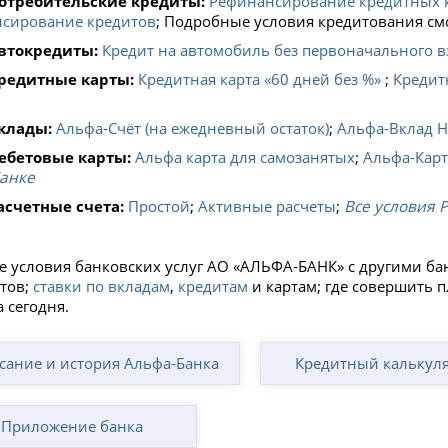
отребительские кредиты:
Рефинансирование кредитных 
сирование кредитов
; Подробные условия кредитования см
втокредиты:
Кредит на автомобиль без первоначального в
редитные карты:
Кредитная карта «60 дней без %»
;
Кредит
клады:
Альфа-Счёт (на ежедневный остаток)
;
Альфа-Вклад 
ебетовые карты:
Альфа карта для самозанятых
;
Альфа‑Карт
анке
асчетные счета:
Простой
;
Активные расчеты
;
Все условия 
е условия банковских услуг АО «АЛЬФА-БАНК» с другими ба
тов;
ставки по вкладам
,
кредитам
и картам; где совершить 
 сегодня.
сание и история Альфа-Банка
Кредитный калькул
Приложение банка