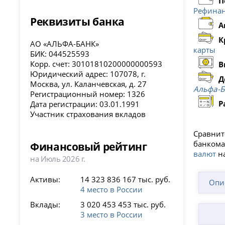
П
Рефинан
Реквизиты банка
А
К
АО «АЛЬФА-БАНК»
карты
БИК: 044525593
Корр. счет: 30101810200000000593
В
Юридический адрес: 107078, г.
Д
Москва, ул. Каланчевская, д. 27
Альфа-Б
Регистрационный номер: 1326
Р
Дата регистрации: 03.01.1991
Участник страхования вкладов
Сравнит
банкома
Финансовый рейтинг
валют
на
на Июль 2026 г.
Активы:
14 323 836 167 тыс. руб.
Опи
4 место в России
Вклады:
3 020 453 453 тыс. руб.
3 место в России