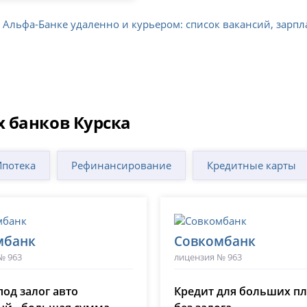
в Альфа-Банке удаленно и курьером: список вакансий, зарп
 банков Курска
Ипотека
Рефинансирование
Кредитные карты
мбанк
Совкомбанк
№ 963
лицензия № 963
под залог авто
Кредит для больших п