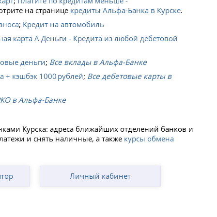
карт
;
Платите по кредитам меньше -
отрите на странице
кредиты Альфа-Банка в Курске
.
зноса
;
Кредит на автомобиль
ная карта А Деньги - Кредита из любой дебетовой
Новые деньги
;
Все вклады в Альфа-Банке
а + кэшбэк 1000 рублей
;
Все дебетовые карты в
РКО в Альфа-Банке
нками Курска: адреса ближайших отделений банков и
платежи и снять наличные, а также
курсы обмена
ятор
Личный кабинет