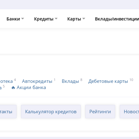
Банки
Кредиты
Карты
Вклады/инвестици
4
1
8
10
отека
Автокредиты
Вклады
Дебетовые карты
5
🔥 Акции банка
а
такты
Калькулятор кредитов
Рейтинги
Новос