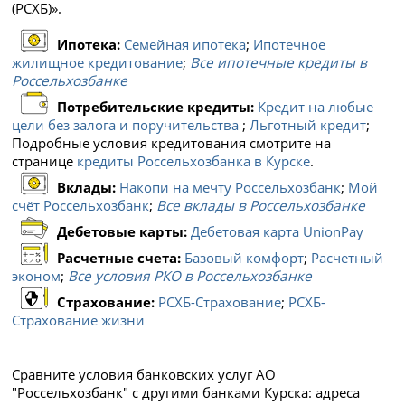
(РСХБ)».
Ипотека:
Семейная ипотека
;
Ипотечное
жилищное кредитование
;
Все ипотечные кредиты в
Россельхозбанке
Потребительские кредиты:
Кредит на любые
цели без залога и поручительства
;
Льготный кредит
;
Подробные условия кредитования смотрите на
странице
кредиты Россельхозбанка в Курске
.
Вклады:
Накопи на мечту Россельхозбанк
;
Мой
счёт Россельхозбанк
;
Все вклады в Россельхозбанке
Дебетовые карты:
Дебетовая карта UnionPay
Расчетные счета:
Базовый комфорт
;
Расчетный
эконом
;
Все условия РКО в Россельхозбанке
Страхование:
РСХБ-Страхование
;
РСХБ-
Страхование жизни
Сравните условия банковских услуг АО
"Россельхозбанк" с другими банками Курска: адреса