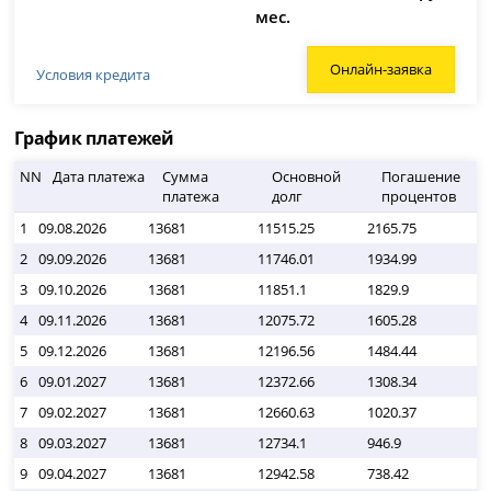
мес.
Онлайн-заявка
Условия кредита
График платежей
NN
Дата платежа
Сумма
Основной
Погашение
платежа
долг
процентов
1
09.08.2026
13681
11515.25
2165.75
0
2
09.09.2026
13681
11746.01
1934.99
0
3
09.10.2026
13681
11851.1
1829.9
0
4
09.11.2026
13681
12075.72
1605.28
0
5
09.12.2026
13681
12196.56
1484.44
0
6
09.01.2027
13681
12372.66
1308.34
0
7
09.02.2027
13681
12660.63
1020.37
0
8
09.03.2027
13681
12734.1
946.9
0
9
09.04.2027
13681
12942.58
738.42
0