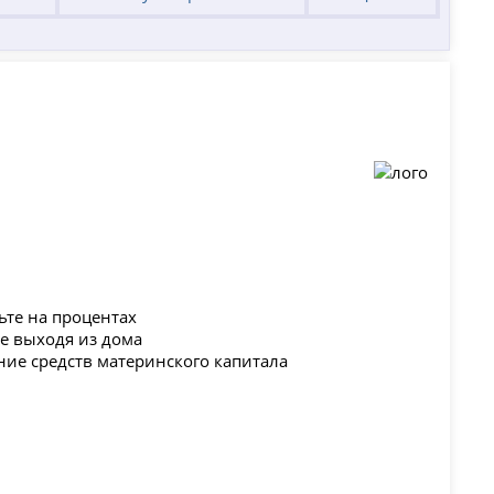
ьте на процентах
не выходя из дома
ние средств материнского капитала