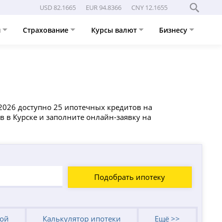
USD 82.1665
EUR 94.8366
CNY 12.1655
и
Страхование
Курсы валют
Бизнесу
8.2026 доступно 25 ипотечных кредитов на
 в Курске и заполните онлайн-заявку на
Подобрать ипотеку
кой
Калькулятор ипотеки
Ещё >>