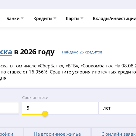
Банки
Кредиты
Карты
Вклады/инвестици
ска
в 2026 году
Найдено 25 кредитов
ска, в том числе «СберБанк», «ВТБ», «Совкомбанк». На 08.0
о ставке от 16.956%. Сравните условия ипотечных кредитов
дня!
Срок ипотеки
лет
тройки
На вторичное жилье
С онлайн заяв