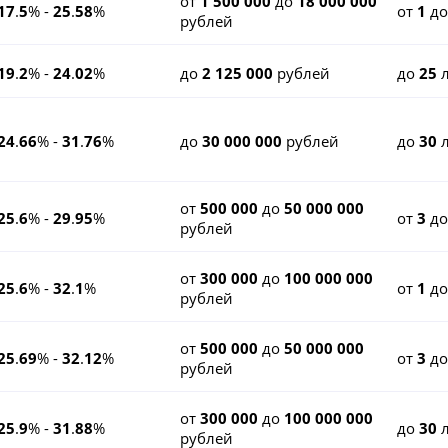
от
1 500 000
до
18 000 000
17
.
5
% -
25
.
58
%
от
1
д
рублей
19
.
2
% -
24
.
02
%
до
2 125 000
рублей
до
25
л
24
.
66
% -
31
.
76
%
до
30 000 000
рублей
до
30
л
от
500 000
до
50 000 000
25
.
6
% -
29
.
95
%
от
3
д
рублей
от
300 000
до
100 000 000
25
.
6
% -
32
.
1
%
от
1
д
рублей
от
500 000
до
50 000 000
25
.
69
% -
32
.
12
%
от
3
д
рублей
от
300 000
до
100 000 000
25
.
9
% -
31
.
88
%
до
30
л
рублей