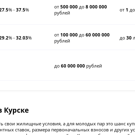
от
500 000
до
8 000 000
27
.
5
% -
37
.
5
%
от
1
д
рублей
от
100 000
до
60 000 000
29
.
2
% -
32
.
03
%
до
30
л
рублей
до
60 000 000
рублей
в Курске
ь свои жилищные условия, а для молодых пар это шанс куп
нтных ставок, размера первоначальных взносов и других ус