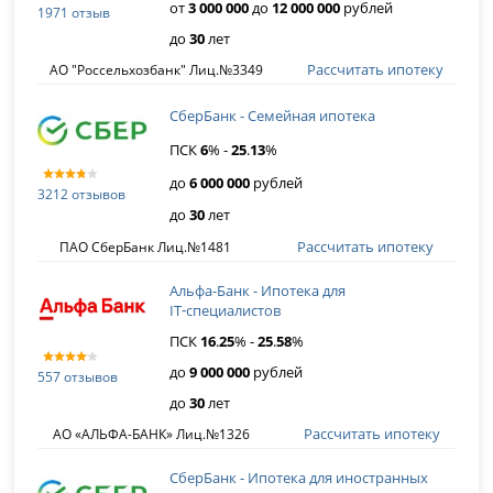
от
3 000 000
до
12 000 000
рублей
1971 отзыв
до
30
лет
Рассчитать ипотеку
АО "Россельхозбанк" Лиц.№3349
СберБанк - Семейная ипотека
ПСК
6
% -
25
.
13
%
до
6 000 000
рублей
3212 отзывов
до
30
лет
Рассчитать ипотеку
ПАО СберБанк Лиц.№1481
Альфа-Банк - Ипотека для
IT‑специалистов
ПСК
16
.
25
% -
25
.
58
%
до
9 000 000
рублей
557 отзывов
до
30
лет
Рассчитать ипотеку
АО «АЛЬФА-БАНК» Лиц.№1326
СберБанк - Ипотека для иностранных