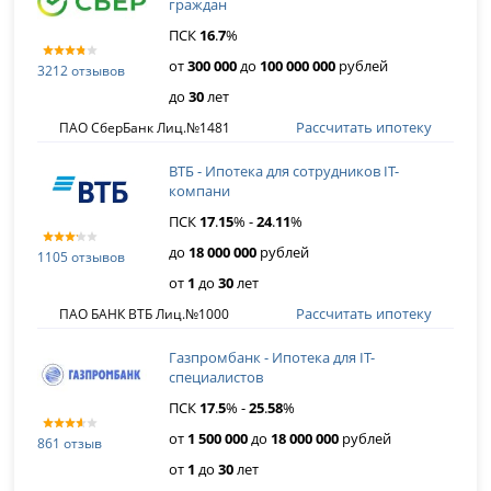
граждан
ПСК
16
.
7
%
от
300 000
до
100 000 000
рублей
3212 отзывов
до
30
лет
Рассчитать ипотеку
ПАО СберБанк Лиц.№1481
ВТБ - Ипотека для сотрудников IT-
компани
ПСК
17
.
15
% -
24
.
11
%
до
18 000 000
рублей
1105 отзывов
от
1
до
30
лет
Рассчитать ипотеку
ПАО БАНК ВТБ Лиц.№1000
Газпромбанк - Ипотека для IT-
специалистов
ПСК
17
.
5
% -
25
.
58
%
от
1 500 000
до
18 000 000
рублей
861 отзыв
от
1
до
30
лет