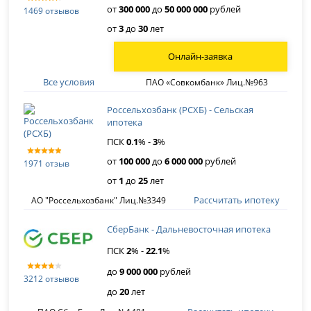
от
300 000
до
50 000 000
рублей
1469 отзывов
от
3
до
30
лет
Онлайн-заявка
Все условия
ПАО «Совкомбанк» Лиц.№963
Россельхозбанк (РСХБ) - Сельская
ипотека
ПСК
0
.
1
% -
3
%
от
100 000
до
6 000 000
рублей
1971 отзыв
от
1
до
25
лет
Рассчитать ипотеку
АО "Россельхозбанк" Лиц.№3349
СберБанк - Дальневосточная ипотека
ПСК
2
% -
22
.
1
%
до
9 000 000
рублей
3212 отзывов
до
20
лет