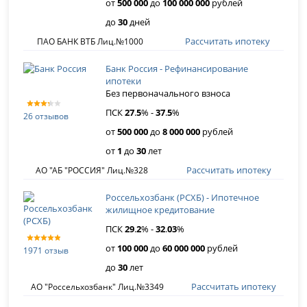
от
500 000
до
100 000 000
рублей
до
30
дней
Рассчитать ипотеку
ПАО БАНК ВТБ Лиц.№1000
Банк Россия - Рефинансирование
ипотеки
Без первоначального взноса
ПСК
27
.
5
% -
37
.
5
%
26 отзывов
от
500 000
до
8 000 000
рублей
от
1
до
30
лет
Рассчитать ипотеку
АО "АБ "РОССИЯ" Лиц.№328
Россельхозбанк (РСХБ) - Ипотечное
жилищное кредитование
ПСК
29
.
2
% -
32
.
03
%
от
100 000
до
60 000 000
рублей
1971 отзыв
до
30
лет
Рассчитать ипотеку
АО "Россельхозбанк" Лиц.№3349