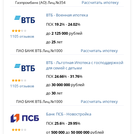
Рассчитать ипотеку
Газпромбанк (АО) Лиц.№354
ВТБ - Военная ипотека
ПСК
19
.
2
% -
24
.
02
%
до
2 125 000
рублей
1105 отзывов
до
25
лет
Рассчитать ипотеку
ПАО БАНК ВТБ Лиц.№1000
ВТБ - Льготная Ипотека с господдержкой
для семей с детьми
ПСК
24
.
66
% -
31
.
76
%
до
30 000 000
рублей
1105 отзывов
до
30
лет
Рассчитать ипотеку
ПАО БАНК ВТБ Лиц.№1000
Банк ПСБ - Новостройка
ПСК
25
.
6
% -
29
.
95
%
от
500 000
до
50 000 000
рублей