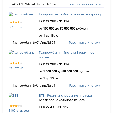
Рассчитать ипотеку
АО «АЛЬФА-БАНК» Лиц.№1326
Газпромбанк - Ипотека на новостройку
ПСК
27
.
28
% -
31
.
11
%
861 отзыв
от
100 000
до
80 000 000
рублей
от
1
до
13
лет
Рассчитать ипотеку
Газпромбанк (АО) Лиц.№354
Газпромбанк - Ипотека Вторичное
жилье
ПСК
27
.
28
% -
31
.
11
%
861 отзыв
от
1 500 000
до
80 000 000
рублей
от
1
до
13
лет
Рассчитать ипотеку
Газпромбанк (АО) Лиц.№354
ВТБ - Рефинансирование ипотеки
Без первоначального взноса
ПСК
27
.
4
% -
33
.
09
%
1105 отзывов