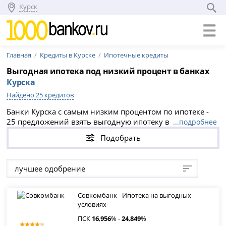
Курск
Главная
Кредиты в Курске
Ипотечные кредиты
Выгодная ипотека под низкий процент в банках
Курска
Найдено 25 кредитов
Банки Курска с самым низким процентом по ипотеке -
25 предложений взять выгодную ипотеку в банках
...подробнее
Курска на вторичное жилье или новостройку. Выгодные
Подобрать
условия и низкий процент по ипотеке в банках Курска в
2026 году.
лучшее одобрение
Совкомбанк - Ипотека на выгодных
условиях
ПСК
16
,
956
% -
24
,
849
%