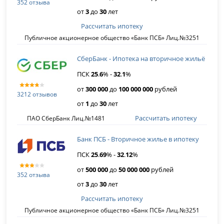
352 отзыва
от
3
до
30
лет
Рассчитать ипотеку
Публичное акционерное общество «Банк ПСБ» Лиц.№3251
СберБанк - Ипотека на вторичное жильё
ПСК
25
.
6
% -
32
.
1
%
от
300 000
до
100 000 000
рублей
3212 отзывов
от
1
до
30
лет
Рассчитать ипотеку
ПАО СберБанк Лиц.№1481
Банк ПСБ - Вторичное жилье в ипотеку
ПСК
25
.
69
% -
32
.
12
%
от
500 000
до
50 000 000
рублей
352 отзыва
от
3
до
30
лет
Рассчитать ипотеку
Публичное акционерное общество «Банк ПСБ» Лиц.№3251