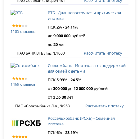
Рассчитать ипотеку
ПАО СберБанк Лиц.№1481
ВТБ - Дальневосточная и арктическая
ипотека
ПСК
2
% -
24
.
11
%
1105 отзывов
до
9 000 000
рублей
до
20
лет
Рассчитать ипотеку
ПАО БАНК ВТБ Лиц.№1000
Совкомбанк - Ипотека с господдержкой
для семей с детьми
ПСК
5
.
99
% -
24
.
5
%
1469 отзывов
от
300 000
до
12 000 000
рублей
от
3
до
30
лет
Рассчитать ипотеку
ПАО «Совкомбанк» Лиц.№963
Россельхозбанк (РСХБ) - Семейная
ипотека
ПСК
6
% -
23
.
19
%