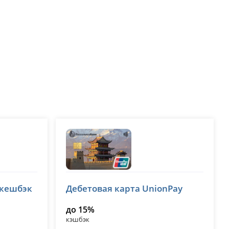
Россельхозбанк (РСХБ)
 кешбэк
Дебетовая карта UnionPay
лицензия № 3349
до 15%
кэшбэк