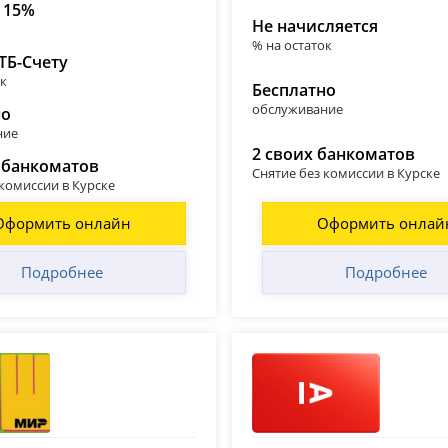
 15%
Не начисляется
% на остаток
ТБ-Счету
ок
Бесплатно
обслуживание
но
ние
2 своих банкоматов
 банкоматов
Снятие без комиссии в Курске
 комиссии в Курске
Оформить онлайн
Оформить онлай
Подробнее
Подробнее
 (Тинькофф)
Альфа-Банк