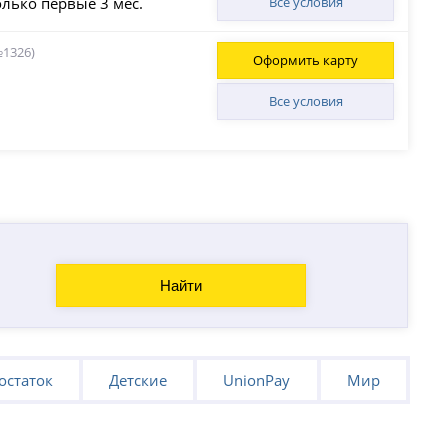
олько первые 3 мес.
Все условия
№1326)
Оформить карту
Все условия
Найти
остаток
Детские
UnionPay
Мир