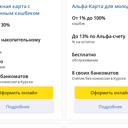
ная карта с
Альфа-Карта для мол
 2673
лицензия № 1326
нным кэшбэком
От 1% до 100%
кэшбэк
 30%
До 13% по Альфа-счету
о накопительному
% на остаток
ок
Бесплатно
обслуживание
но
ние
8 своих банкоматов
 банкоматов
Снятие без комиссии в Курске
 комиссии в Курске
Оформить онлайн
Оформить онлай
Подробнее
Подробнее