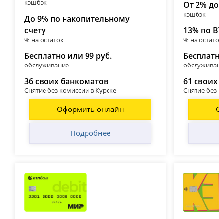
кэшбэк
От 2% до
кэшбэк
До 9% по накопительному
счету
13% по В
% на остаток
% на остат
Бесплатно или 99 руб.
Бесплат
обслуживание
обслужива
36 своих банкоматов
61 своих
Снятие без комиссии в Курске
Снятие без
Оформить онлайн
Подробнее
ОТП Банк
Т-Банк