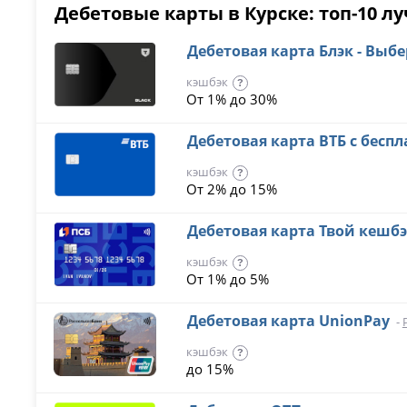
Дебетовые карты в Курске: топ-10 лу
Дебетовая карта Блэк - Выб
кэшбэк
?
От 1% до 30%
Дебетовая карта ВТБ с бес
кэшбэк
?
От 2% до 15%
Дебетовая карта Твой кешб
кэшбэк
?
От 1% до 5%
Дебетовая карта UnionPay
-
кэшбэк
?
до 15%