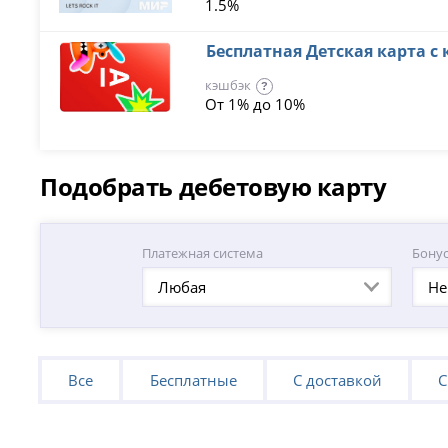
1.5%
Бесплатная Детская карта 
кэшбэк
?
От 1% до 10%
Подобрать дебетовую карту
Платежная система
Бону
Любая
Не
Все
Бесплатные
С доставкой
С