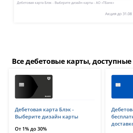
Дебетовая карта Блэк - Выберите дизайн карты - АО «ТБанк»
Акция до 31.08
Все дебетовые карты, доступные 
Т-Банк (Тинькофф)
ВТБ
Дебетовая карта Блэк -
Дебетов
лицензия № 2673
лицензия №
Выберите дизайн карты
бесплат
доставк
От 1% до 30%