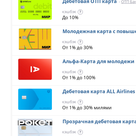
Дебетовая ОТП карта
-
ОТП Ба
кэшбэк
?
До 10%
Молодежная карта с повы
кэшбэк
?
От 1% до 30%
Альфа-Карта для молодежи
кэшбэк
?
От 1% до 100%
Дебетовая карта ALL Airline
кэшбэк
?
От 1% до 30% милями
Прозрачная дебетовая карт
кэшбэк
?