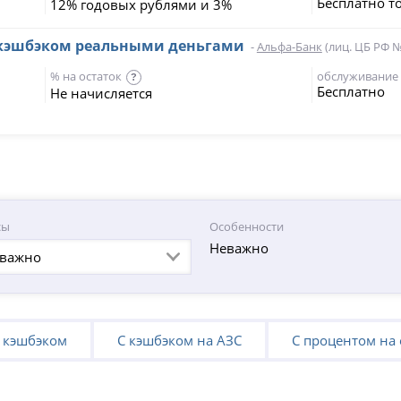
Бесплатно т
12% годовых рублями и 3%
с кэшбэком реальными деньгами
-
Альфа-Банк
(лиц. ЦБ РФ 
% на остаток
обслуживание
?
Бесплатно
Не начисляется
сы
Особенности
Неважно
важно
 кэшбэком
С кэшбэком на АЗС
С процентом на 