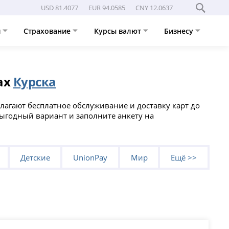
USD 81.4077
EUR 94.0585
CNY 12.0637
и
Страхование
Курсы валют
Бизнесу
ах
Курска
лагают бесплатное обслуживание и доставку карт до
 выгодный вариант и заполните анкету на
Детские
UnionPay
Мир
Ещё >>