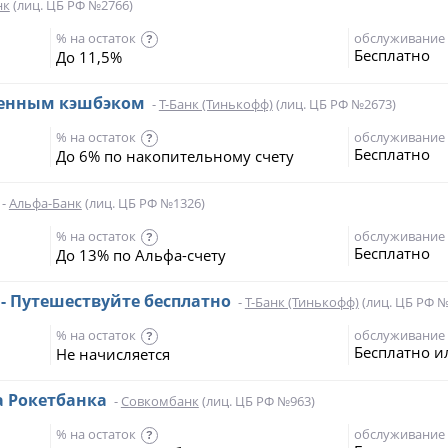
нк
(лиц. ЦБ РФ №2766)
% на остаток
обслуживание
?
Бесплатно
До 11,5%
шенным кэшбэком
-
Т-Банк (Тинькофф)
(лиц. ЦБ РФ №2673)
% на остаток
обслуживание
?
Бесплатно
До 6% по накопительному счету
-
Альфа-Банк
(лиц. ЦБ РФ №1326)
% на остаток
обслуживание
?
Бесплатно
До 13% по Альфа-счету
s - Путешествуйте бесплатно
-
Т-Банк (Тинькофф)
(лиц. ЦБ РФ №
% на остаток
обслуживание
?
Бесплатно и
Не начисляется
а Рокетбанка
-
Совкомбанк
(лиц. ЦБ РФ №963)
% на остаток
обслуживание
?