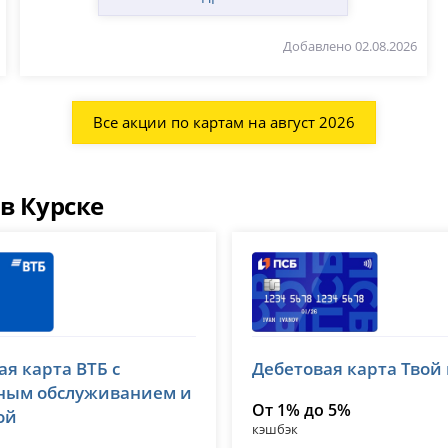
Добавлено 02.08.2026
Все акции по картам на август 2026
в Курске
Банк ПСБ
ая карта ВТБ с
Дебетовая карта Твой
 1000
лицензия № 3251
ным обслуживанием и
От 1% до 5%
ой
кэшбэк