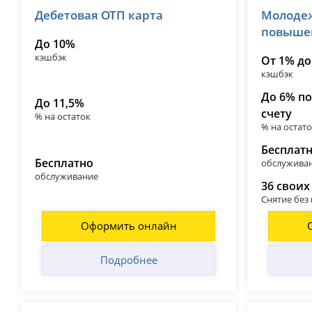
Дебетовая ОТП карта
Молодеж
лицензия № 2766
лицензия №
повыше
До 10%
кэшбэк
От 1% до
кэшбэк
До 6% п
До 11,5%
счету
% на остаток
% на остат
Бесплат
Бесплатно
обслужива
обслуживание
36 своих
Снятие без
Оформить онлайн
Подробнее