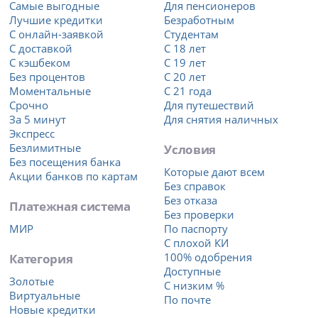
Самые выгодные
Для пенсионеров
Лучшие кредитки
Безработным
С онлайн-заявкой
Студентам
С доставкой
С 18 лет
С кэшбеком
С 19 лет
Без процентов
С 20 лет
Моментальные
С 21 года
Срочно
Для путешествий
За 5 минут
Для снятия наличных
Экспресс
Безлимитные
Условия
Без посещения банка
Которые дают всем
Акции банков по картам
Без справок
Без отказа
Платежная система
Без проверки
МИР
По паспорту
С плохой КИ
Категория
100% одобрения
Доступные
Золотые
С низким %
Виртуальные
По почте
Новые кредитки