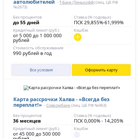
автолюбителей
-
Т-Банк (Тинькофф)
(лиц. ЦБ РФ
№2673)
Без процентов
Ставка (% годовых)
до 55 дней
ПСК 29,855%-61,999%
Кредитный лимит (руб.)
Кэшбэк
от 5 000 до 1 000 000
рублей
Стоимость обслуживания
990 рублей в год
Все условия
Оформить карту
Карта рассрочки Халва - «Всегда без
переплат!»
-
Совкомбанк
(лиц. ЦБ РФ №963)
Без процентов
Ставка (% годовых)
36 месяцев
ПСК 0,000% - 14,205%
Кредитный лимит (руб.)
Кэшбэк
от 45 000 до 500 000
рублей