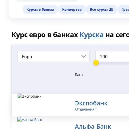
Курсы в банках
Конвертер
Все курсы ЦБ
Гра
Курс евро в банках
Курска
на сег
Евро
Банк
Экспобанк
6
Отделения
Альфа-Банк