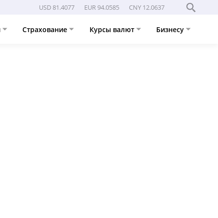
USD 81.4077
EUR 94.0585
CNY 12.0637
и
Страхование
Курсы валют
Бизнесу