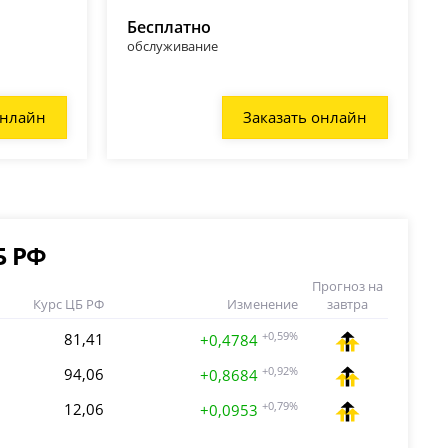
Бесплатно
обслуживание
онлайн
Заказать онлайн
Б РФ
Прогноз на
Курс ЦБ РФ
Изменение
завтра
81,41
+0,59%
+0,4784
94,06
+0,92%
+0,8684
12,06
+0,79%
+0,0953