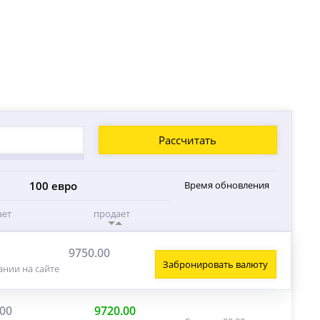
Рассчитать
100 евро
Время обновления
ает
продает
9750.00
Забронировать валюту
ании на сайте
.00
9720.00