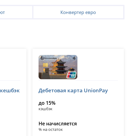
ют
Конвертер евро
Россельхозбанк (РСХБ)
 кешбэк
Дебетовая карта UnionPay
лицензия № 3349
до 15%
кэшбэк
Не начисляется
% на остаток