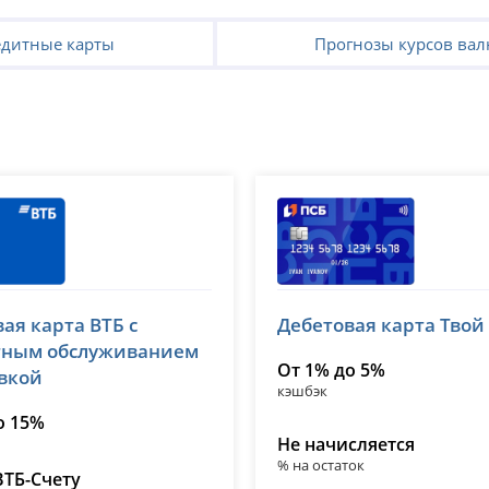
едитные карты
Прогнозы курсов вал
Банк ПСБ
ая карта ВТБ с
Дебетовая карта Твой
№ 1000
лицензия № 3251
тным обслуживанием
От 1% до 5%
авкой
кэшбэк
о 15%
Не начисляется
% на остаток
ВТБ-Счету