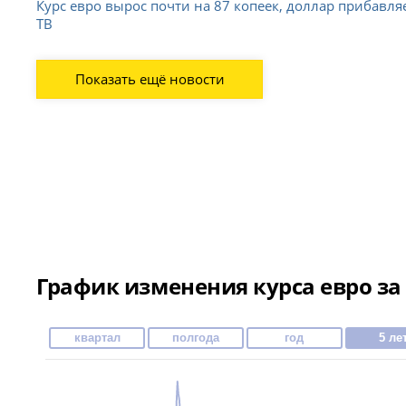
Курс евро вырос почти на 87 копеек, доллар прибавляе
ТВ
Показать ещё новости
График изменения курса евро за 
квартал
полгода
год
5 ле