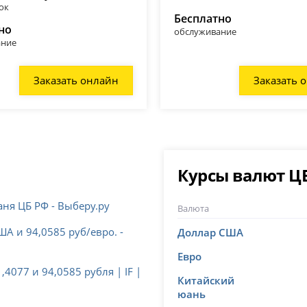
ок
Бесплатно
но
обслуживание
ание
Заказать онлайн
Заказать 
Курсы валют Ц
аня ЦБ РФ - Выберу.ру
Валюта
ША и 94,0585 руб/евро. -
Доллар США
Евро
4077 и 94,0585 рубля | IF |
Китайский
юань