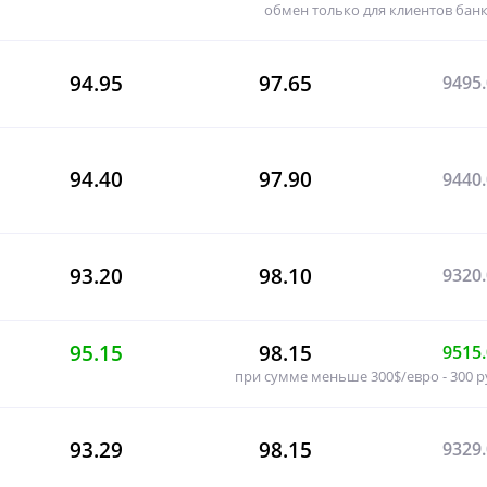
обмен только для клиентов бан
94.95
97.65
9495
94.40
97.90
9440
93.20
98.10
9320
95.15
98.15
9515
при сумме меньше 300$/евро - 300 
93.29
98.15
9329