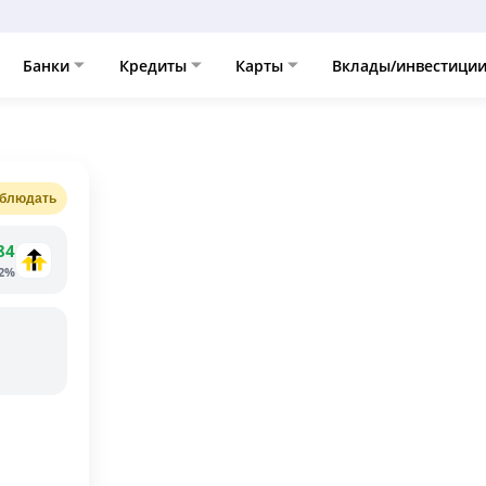
Банки
Кредиты
Карты
Вклады/инвестици
блюдать
84
92%