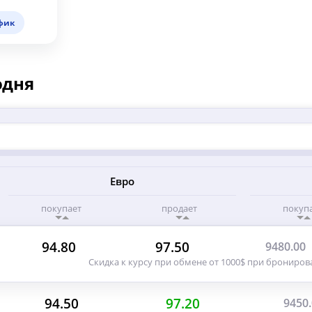
фик
одня
Евро
покупает
продает
покуп
94.80
97.50
9480.00
Скидка к курсу при обмене от 1000$ при брониров
94.50
97.20
9450