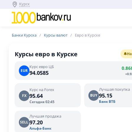
Курск
Банки Курска
Курсы валют
Евро в Курске
Курсы евро в Курске
🔔
На
Курс евро ЦБ
0.86
EUR
94.0585
+0.
Лучшая покупка
Курс на Forex
95.15
95.64
BUY
FX
Банк ВТБ
Сегодня 02:45
Лучшая продажа
97.20
SELL
Альфа-Банк