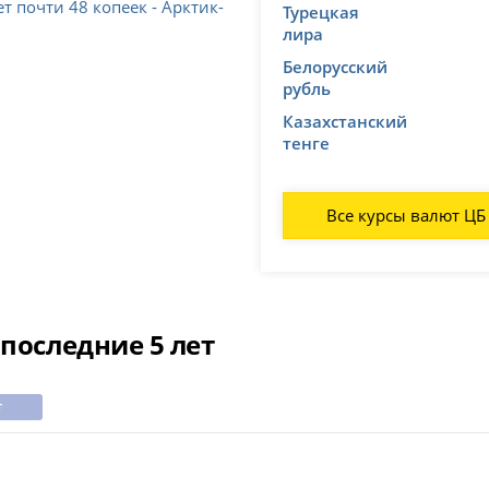
т почти 48 копеек - Арктик-
Турецкая
лира
Белорусский
рубль
Казахстанский
тенге
Все курсы валют ЦБ
последние 5 лет
т