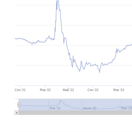
Сен '21
Янв '22
Май '22
Сен '22
Янв '23
Янв '22
Июль '22
Янв '2