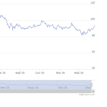
120
100
80
60
40
в '25
Май '25
Сен '25
Янв '26
Май '26
Янв '25
Июль '25
Янв '26
Июл…
Highcharts.com