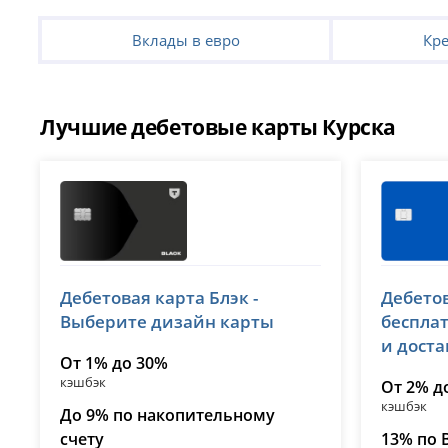
Вклады в евро
Кр
Лучшие дебетовые карты Курска
Т-Банк (Тинькофф)
ВТБ
Дебетовая карта Блэк -
Дебетов
лицензия № 2673
лицензия 
Выберите дизайн карты
беспла
и дост
От 1% до 30%
кэшбэк
От 2% д
кэшбэк
До 9% по накопительному
счету
13% по 