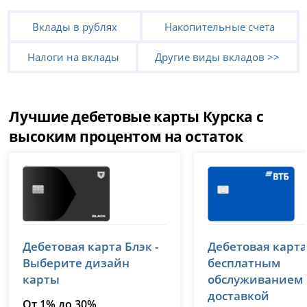
Вклады в рублях
Накопительные счета
Налоги на вклады
Другие виды вкладов >>
Лучшие дебетовые карты Курска с
высоким процентом на остаток
Т-Банк (Тинькофф)
ВТБ
Дебетовая карта Блэк -
Дебетовая карта
лицензия № 2673
лицензия № 1000
Выберите дизайн
бесплатным
карты
обслуживанием
доставкой
От 1% до 30%