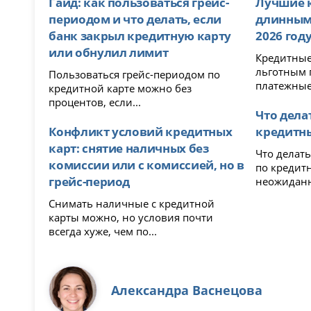
Гайд: как пользоваться грейс-
Лучшие 
периодом и что делать, если
длинным
банк закрыл кредитную карту
2026 год
или обнулил лимит
Кредитные
льготным 
Пользоваться грейс-периодом по
платежные.
кредитной карте можно без
процентов, если...
Что дела
Конфликт условий кредитных
кредитны
карт: снятие наличных без
Что делать
комиссии или с комиссией, но в
по кредитной к
грейс-период
неожиданн
Снимать наличные с кредитной
карты можно, но условия почти
всегда хуже, чем по...
Александра Васнецова