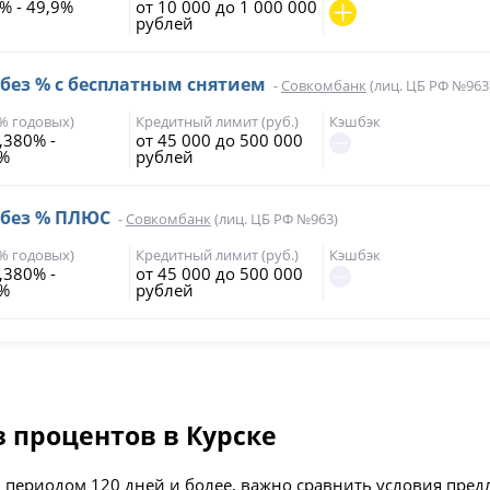
% - 49,9%
от 10 000 до 1 000 000
рублей
 без % с бесплатным снятием
-
Совкомбанк
(лиц. ЦБ РФ №963
(% годовых)
Кредитный лимит (руб.)
Кэшбэк
,380% -
от 45 000 до 500 000
7%
рублей
 без % ПЛЮС
-
Совкомбанк
(лиц. ЦБ РФ №963)
(% годовых)
Кредитный лимит (руб.)
Кэшбэк
,380% -
от 45 000 до 500 000
7%
рублей
з процентов в Курске
 периодом 120 дней и более, важно сравнить условия пред