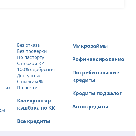
Без отказа
Микрозаймы
Без проверки
По паспорту
Рефинансирование
С плохой КИ
100% одобрения
Потребительские
Доступные
кредиты
й
С низким %
ичных
По почте
Кредиты под залог
Калькулятор
Автокредиты
кэшбэка по КК
ем
Все кредиты