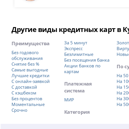
Другие виды кредитных карт в К
Преимущества
За 5 минут
Золо
Экспресс
Вирт
Без годового
Безлимитные
Новы
обслуживания
Без посещения банка
Снятие без %
Акции банков по
По с
Самые выгодные
картам
Лучшие кредитки
На 50
С онлайн-заявкой
На 10
Платежная
С доставкой
На 15
система
С кэшбеком
На 20
Без процентов
На 30
МИР
Моментальные
На 50
Срочно
Категория