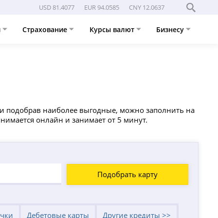
USD 81.4077
EUR 94.0585
CNY 12.0637
и
Страхование
Курсы валют
Бизнесу
я и подобрав наиболее выгодные, можно заполнить на
нимается онлайн и занимает от 5 минут.
Подобрать карту
очки
Дебетовые карты
Другие кредиты >>