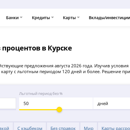
Банки
Кредиты
Карты
Вклады/инвестици
 процентов в Курске
действующие предложения августа 2026 года. Изучив услови
 карту с льготным периодом 120 дней и более. Решение при
Льготный период без %
дней
вкой
С кэшбеком
Без справок
Мир
Карты расср