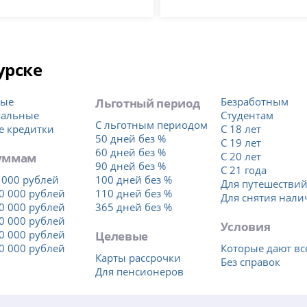
урске
тые
Льготный период
Безработным
уальные
Студентам
С льготным периодом
е кредитки
С 18 лет
50 дней без %
С 19 лет
60 дней без %
уммам
С 20 лет
90 дней без %
С 21 года
 000 рублей
100 дней без %
Для путешестви
0 000 рублей
110 дней без %
Для снятия нал
0 000 рублей
365 дней без %
0 000 рублей
Условия
0 000 рублей
Целевые
0 000 рублей
Которые дают вс
Карты рассрочки
Без справок
Для пенсионеров